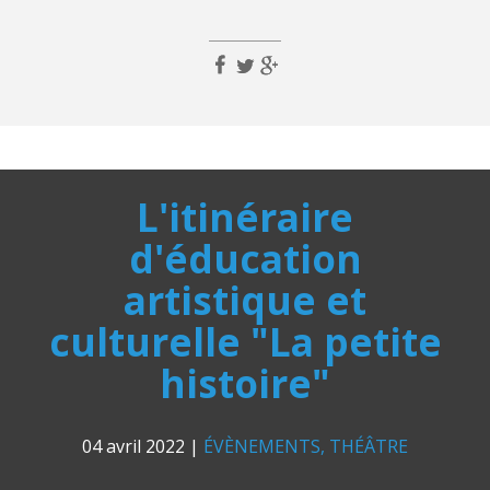
L'itinéraire
d'éducation
artistique et
culturelle "La petite
histoire"
04 avril 2022
|
ÉVÈNEMENTS
THÉÂTRE