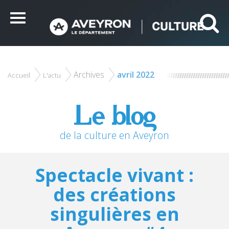
Panneau de gestion des cookies
Ce site utilise des cookies et vous donne le contrôle sur
ceux que vous souhaitez activer
Menu
Tout accepter
Tout refuser
Personnaliser
Archives
avril 2022
Accueil
L'actu
Le blog
de la culture en Aveyron
Spectacle vivant :
des créations
singulières en