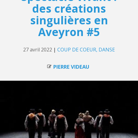
des créations
singulières en
Aveyron #5
27 avril 2022
|
COUP DE COEUR
DANSE
PIERRE VIDEAU