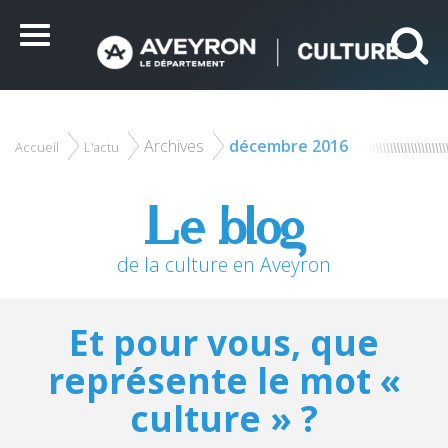
Panneau de gestion des cookies
Ce site utilise des cookies et vous donne le contrôle sur
ceux que vous souhaitez activer
Menu
Tout accepter
Tout refuser
Personnaliser
Archives
décembre 2016
Accueil
L'actu
Le blog
de la culture en Aveyron
Et pour vous, que
représente le mot «
culture » ?