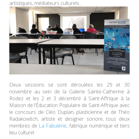
artistiques, médiateurs culturels…
Deux sessions se sont déroulées les 29 et 30
novembre au sein de la Galerie Sainte-Catherine à
Rodez et les 2 et 3 décembre à Saint-Affrique à la
Maison de l’Éducation Populaire de Saint-Affrique avec
le concours de Cléo Duplan, plasticienne et de Théo
Radakowitch, artiste et designer sonore, tous deux
membres de
La Fabulerie
, fabrique numérique et tiers
lieu culturel.