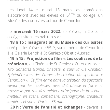
Les lundi 14 et mardi 15 mars, les comédiens
ème
élaboreront avec les élèves de 5
du collège, un
Musée des curiosités autour de Cendrillon.
Le
mercredi 16 mars 2022
, les élèves, la Cie et le
collège invitent les habitants à :
•
18 h 15 : Inauguration du Musée des curiosités
ème
créé par les élèves de 5
, sur le thème de Cendrillon
à la Galerie Lenoir à St Geniez-d’Olt et d’Aubrac ;
•
19 h 15 : Projection du film « Les coulisses de la
création »
, au Cinéma de St-Geniez-d’Olt et d’Aubrac.
Tito Gonzalez Garcia, cinéaste, a suivi la Cie Création
Ephémère lors des étapes de création du spectacle «
Cendrillon ». Ce film entre dans la création du spectacle
vivant par les coulisses, avec délicatesse et force et
brosse le portrait des métiers principaux de la scène :
metteur en scène, comédiens, scénographe, créateurs
lumières et sons. Durée : 35 min.
• 2
0 h : Verre de l’amitié et échanges
- devant le