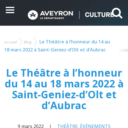
Panneau de gestion des cookies
Ce site utilise des cookies et vous donne le contrôle sur
ceux que vous souhaitez activer
Menu
Tout accepter
Tout refuser
Personnaliser
Le Théâtre à l’honneur du 14 au
Accueil
Blog
Vous
êtes
18 mars 2022 à Saint-Geniez-d’Olt et d’Aubrac
ici
Le Théâtre à l’honneur
du 14 au 18 mars 2022 à
Saint-Geniez-d’Olt et
d’Aubrac
9 mars 2022
THÉÂTRE
,
ÉVÈNEMENTS