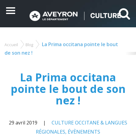
Panneau de gestion des cookies
Ce site utilise des cookies et vous donne le contrôle sur
ceux que vous souhaitez activer
Menu
Tout accepter
Tout refuser
Personnaliser
La Prima occitana pointe le bout
Accueil
Blog
Vous
êtes
de son nez !
ici
La Prima occitana
pointe le bout de son
nez !
29 avril 2019
CULTURE OCCITANE & LANGUES
RÉGIONALES
,
ÉVÈNEMENTS