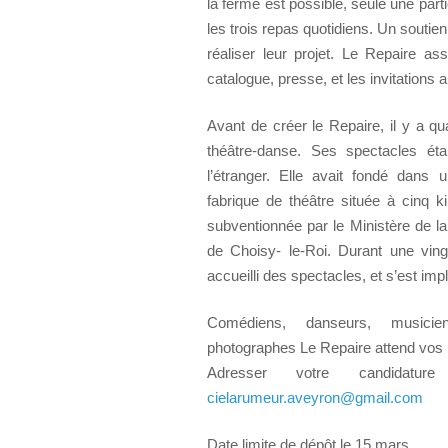
la ferme est possible, seule une part
les trois repas quotidiens. Un soutien
réaliser leur projet. Le Repaire as
catalogue, presse, et les invitations
Avant de créer le Repaire, il y a 
théâtre-danse. Ses spectacles ét
l’étranger. Elle avait fondé dans u
fabrique de théâtre située à cinq k
subventionnée par le Ministère de la 
de Choisy- le-Roi. Durant une ving
accueilli des spectacles, et s’est imp
Comédiens, danseurs, musiciens
photographes Le Repaire attend vos 
Adresser votre candidat
cielarumeur.aveyron@gmail.com
Date limite de dépôt le 15 mars