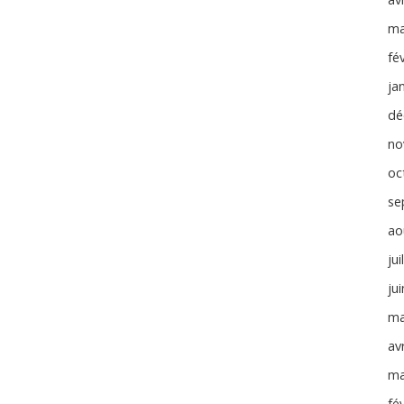
ma
fé
ja
dé
no
oc
se
ao
jui
ju
ma
avr
ma
fé