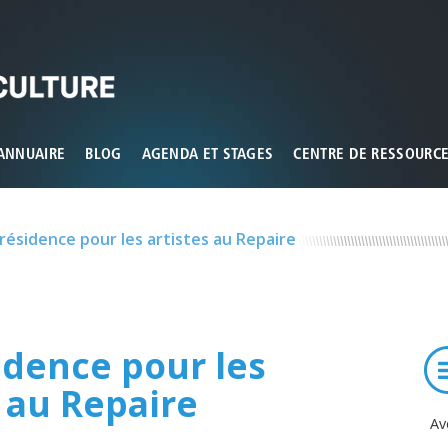
ux que vous souhaitez activer
ANNUAIRE
BLOG
AGENDA ET STAGES
CENTRE DE RESSOURC
résidence pour les artistes au Repaire
idence pour les
s au Repaire
Av