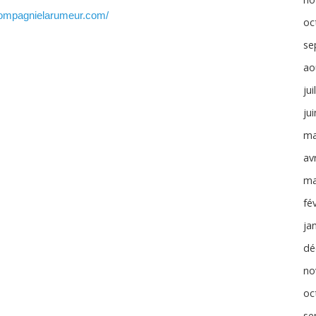
compagnielarumeur.com/
oc
se
ao
jui
ju
ma
avr
ma
fé
ja
dé
no
oc
se