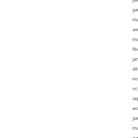
ju
ma
avr
ma
fé
ja
dé
no
oc
se
ao
ju
ma
avr