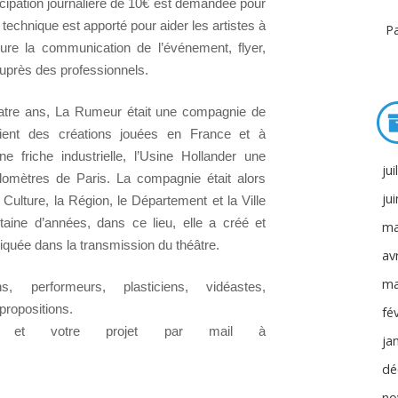
icipation journalière de 10€ est demandée pour
 technique est apporté pour aider les artistes à
Pa
sure la communication de l’événement, flyer,
 auprès des professionnels.
quatre ans, La Rumeur était une compagnie de
aient des créations jouées en France et à
ne friche industrielle, l’Usine Hollander une
jui
ilomètres de Paris. La compagnie était alors
ju
Culture, la Région, le Département et la Ville
taine d’années, dans ce lieu, elle a créé et
ma
liquée dans la transmission du théâtre.
avr
ma
, performeurs, plasticiens, vidéastes,
propositions.
fé
ure et votre projet par mail à
ja
dé
no