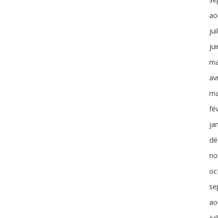
ao
jui
ju
ma
avr
ma
fé
ja
dé
no
oc
se
ao
jui