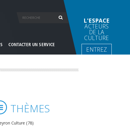
L'ESPACE
ACTEURS
DE LA
CULTURE
ES
CONTACTER UN SERVICE
ENTREZ
THÈMES
eyron Culture (78)