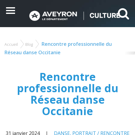
Panneau de gestion des cookies
Ce site utilise des cookies et vous donne le contrôle sur
ceux que vous souhaitez activer
Menu
Tout accepter
Tout refuser
Personnaliser
Rencontre professionnelle du
Accueil
Blog
Vous
êtes
Réseau danse Occitanie
ici
Rencontre
professionnelle du
Réseau danse
Occitanie
31 janvier 2024
DANSE
,
PORTRAIT / RENCONTRE