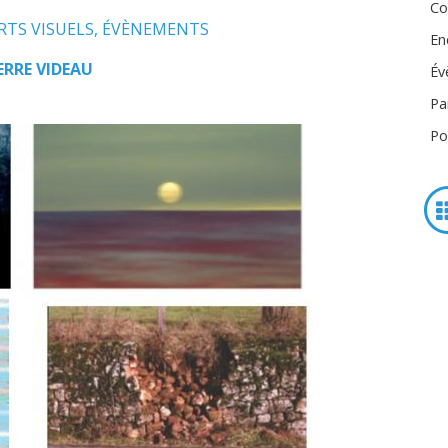
Co
RTS VISUELS
,
ÉVÈNEMENTS
En
ERRE VIDEAU
Év
Pa
Po