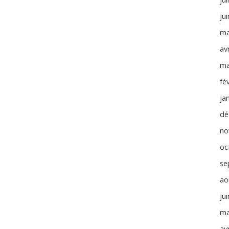
ju
ma
avr
ma
fé
ja
dé
no
oc
se
ao
ju
ma
avr