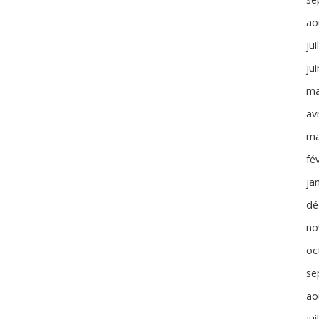
ao
jui
ju
ma
avr
ma
fé
ja
dé
no
oc
se
ao
jui