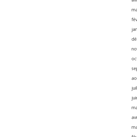
ma
fé
ja
dé
no
oc
se
ao
jui
ju
ma
avr
ma
fé