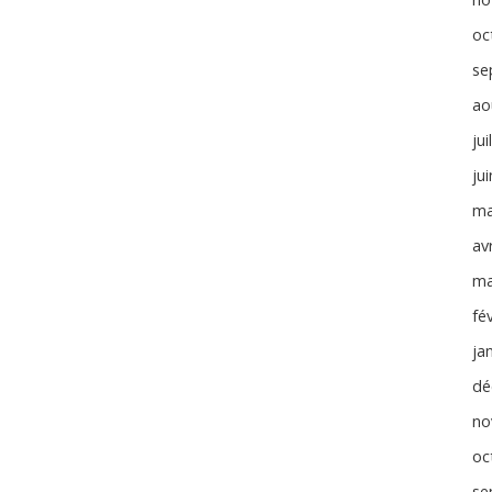
oc
se
ao
jui
ju
ma
avr
ma
fé
ja
dé
no
oc
se