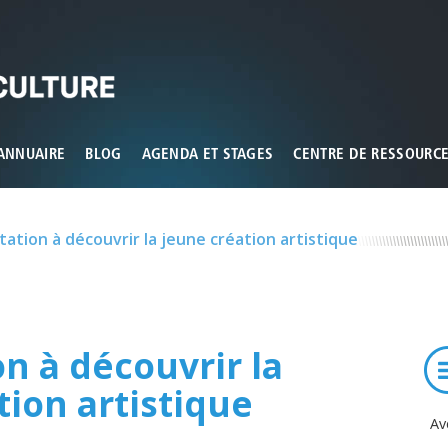
ux que vous souhaitez activer
ANNUAIRE
BLOG
AGENDA ET STAGES
CENTRE DE RESSOURC
tation à découvrir la jeune création artistique
on à découvrir la
tion artistique
Av