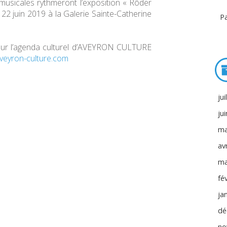
musicales rythmeront l’exposition « Rôder
22 juin 2019 à la Galerie Sainte-Catherine
Pa
sur l’agenda culturel d’AVEYRON CULTURE
eyron-culture.com
jui
ju
ma
avr
ma
fé
ja
dé
no