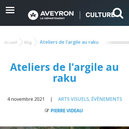
Panneau de gestion des cookies
Ce site utilise des cookies et vous donne le contrôle sur
ceux que vous souhaitez activer
Menu
Tout accepter
Tout refuser
Personnaliser
Ateliers de l'argile au raku
Accueil
Blog
Vous
êtes
ici
Ateliers de l'argile au
raku
4 novembre 2021
ARTS VISUELS
,
ÉVÈNEMENTS
PIERRE VIDEAU