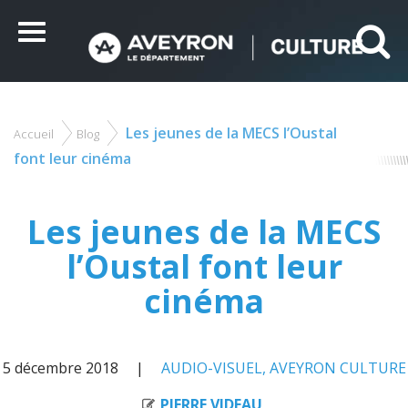
Panneau de gestion des cookies
Ce site utilise des cookies et vous donne le contrôle sur
ceux que vous souhaitez activer
Menu
Tout accepter
Tout refuser
Personnaliser
Les jeunes de la MECS l’Oustal
Accueil
Blog
Vous
êtes
font leur cinéma
ici
Les jeunes de la MECS
l’Oustal font leur
cinéma
5 décembre 2018
AUDIO-VISUEL
,
AVEYRON CULTURE
PIERRE VIDEAU