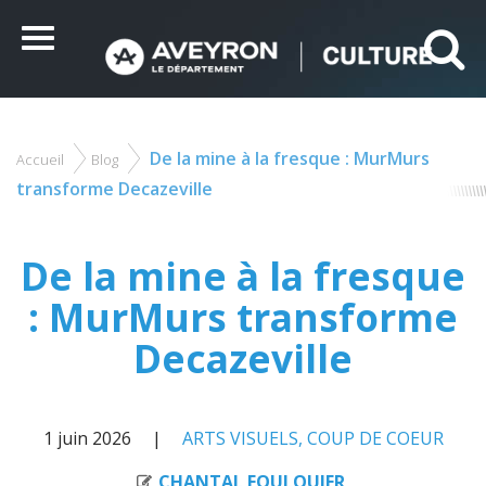
Panneau de gestion des cookies
Ce site utilise des cookies et vous donne le contrôle sur
ceux que vous souhaitez activer
Menu
Tout accepter
Tout refuser
Personnaliser
De la mine à la fresque : MurMurs
Accueil
Blog
Vous
êtes
transforme Decazeville
ici
De la mine à la fresque
: MurMurs transforme
Decazeville
1 juin 2026
ARTS VISUELS
,
COUP DE COEUR
CHANTAL FOULQUIER