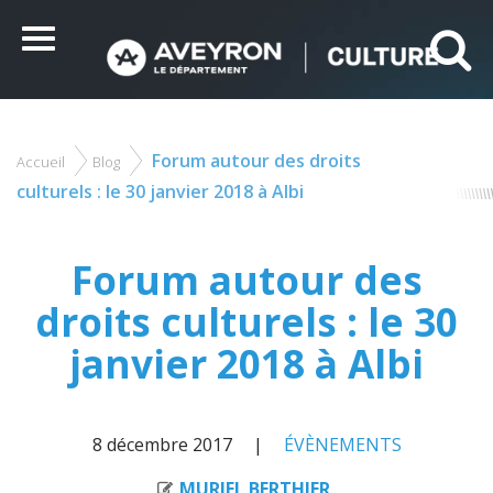
Panneau de gestion des cookies
Ce site utilise des cookies et vous donne le contrôle sur
ceux que vous souhaitez activer
Menu
Tout accepter
Tout refuser
Personnaliser
Forum autour des droits
Accueil
Blog
Vous
êtes
culturels : le 30 janvier 2018 à Albi
ici
Forum autour des
droits culturels : le 30
janvier 2018 à Albi
8 décembre 2017
ÉVÈNEMENTS
MURIEL BERTHIER