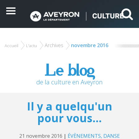
Panneau de gestion des cookies
Ce site utilise des cookies et vous donne le contrôle sur
ceux que vous souhaitez activer
Menu
Tout accepter
Tout refuser
Personnaliser
Archives
novembre 2016
Accueil
L'actu
Le blog
de la culture en Aveyron
Il y a quelqu'un
pour vous...
21 novembre 2016
|
ÉVÈNEMENTS
DANSE