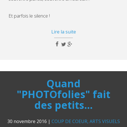
Et parfois le silence !
Lire la suite
Quand
"PHOTOfolies" fait
des petits...
30 novembre 2016
|
COUP DE COEUR
ARTS VISUELS