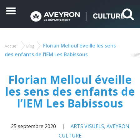
Panneau de gestion des cookies
Ce site utilise des cookies et vous donne le contrôle sur
ceux que vous souhaitez activer
Menu
Tout accepter
Tout refuser
Personnaliser
Florian Melloul éveille les sens
Accueil
Blog
Vous
êtes
des enfants de l’IEM Les Babissous
ici
Florian Melloul éveille
les sens des enfants de
l’IEM Les Babissous
25 septembre 2020
ARTS VISUELS
,
AVEYRON
CULTURE