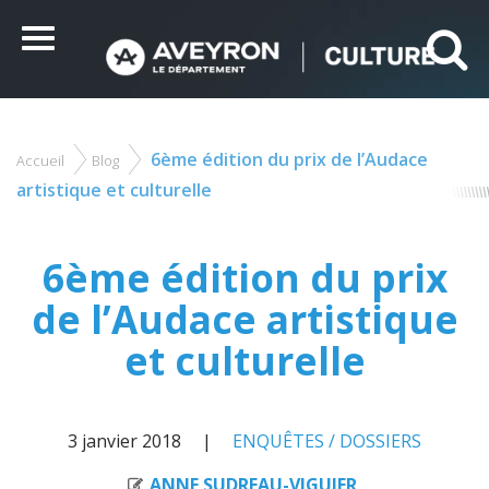
Panneau de gestion des cookies
Ce site utilise des cookies et vous donne le contrôle sur
ceux que vous souhaitez activer
Menu
Tout accepter
Tout refuser
Personnaliser
6ème édition du prix de l’Audace
Accueil
Blog
Vous
êtes
artistique et culturelle
ici
6ème édition du prix
de l’Audace artistique
et culturelle
3 janvier 2018
ENQUÊTES / DOSSIERS
ANNE SUDREAU-VIGUIER