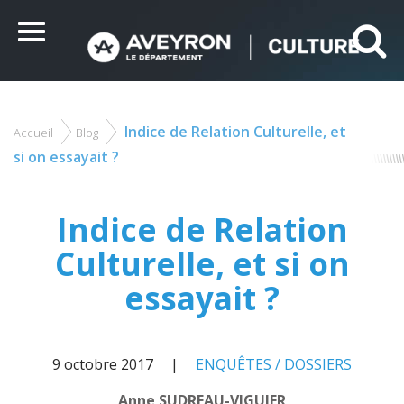
Panneau de gestion des cookies
Ce site utilise des cookies et vous donne le contrôle sur
ceux que vous souhaitez activer
Menu
Tout accepter
Tout refuser
Personnaliser
Indice de Relation Culturelle, et
Accueil
Blog
Vous
êtes
si on essayait ?
ici
Indice de Relation
Culturelle, et si on
essayait ?
9 octobre 2017
ENQUÊTES / DOSSIERS
Anne SUDREAU-VIGUIER