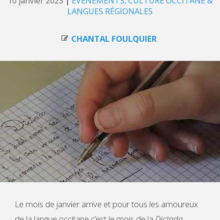
10 janvier 2023
|
ÉVÈNEMENTS
CULTURE OCCITANE &
LANGUES RÉGIONALES
CHANTAL FOULQUIER
Le mois de janvier arrive et pour tous les amoureux
de la langue occitane c’est le mois de la
Dictada