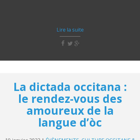
Lire la suite
La dictada occitana :
le rendez-vous des
amoureux de la
langue d’òc