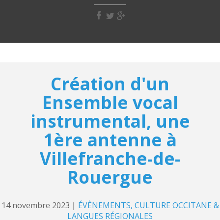
Création d'un
Ensemble vocal
instrumental, une
1ère antenne à
Villefranche-de-
Rouergue
14 novembre 2023
|
ÉVÈNEMENTS
CULTURE OCCITANE &
LANGUES RÉGIONALES