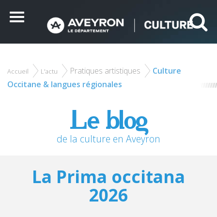
Panneau de gestion des cookies
Ce site utilise des cookies et vous donne le contrôle sur
ceux que vous souhaitez activer
Menu
Tout accepter
Tout refuser
Personnaliser
Pratiques artistiques
Culture
Accueil
L'actu
Occitane & langues régionales
Le blog
de la culture en Aveyron
La Prima occitana
2026