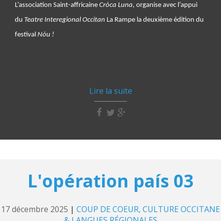
L’association Saint-affricaine
Cròca Luna
, organise avec l’appui
du
Teatre Interegional Occitan
La Rampe la deuxième édition du
festival
Nòu !
Lire la suite
L'opération país 03
17 décembre 2025
|
COUP DE COEUR
CULTURE OCCITANE
& LANGUES RÉGIONALES