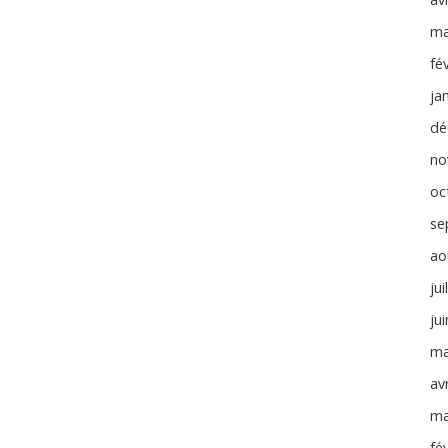
ma
fé
ja
dé
no
oc
se
ao
jui
ju
ma
avr
ma
fé