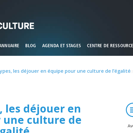
ux que vous souhaitez activer
ANNUAIRE
BLOG
AGENDA ET STAGES
CENTRE DE RESSOURC
pes, les déjouer en équipe pour une culture de l’égalité
, les déjouer en
 une culture de
Av
égalité