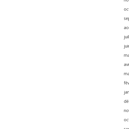
oc
se
ao
jui
ju
ma
avr
ma
fé
ja
dé
no
oc
se