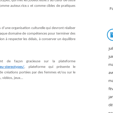
éotypes, qui met les joueur.euse.s au cœur de cette
 comme auteur.rice.s et comme cibles de pratiques
Pa
d’une organisation culturelle qui devront réaliser
chaque domaine de compétences pour terminer des
ion à respecter les délais, à conserver un équilibre
jui
ju
nt de façon gracieuse sur la plateforme
ma
jeu-stereotypes/
, plateforme qui présente le
avr
 de créations portées par des femmes et/ou sur le
es, vidéos, jeux…
ma
fé
ja
dé
no