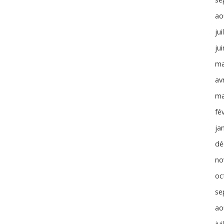
ao
jui
ju
ma
avr
ma
fé
ja
dé
no
oc
se
ao
jui