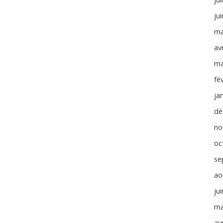
ju
ma
avr
ma
fé
ja
dé
no
oc
se
ao
ju
ma
avr