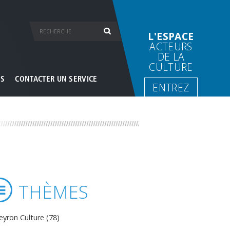
L'ESPACE
ACTEURS
DE LA
CULTURE
ES
CONTACTER UN SERVICE
ENTREZ
THÈMES
eyron Culture (78)