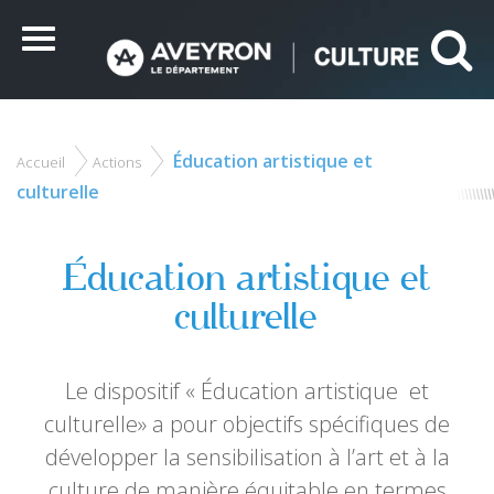
Panneau de gestion des cookies
Ce site utilise des cookies et vous donne le contrôle sur
ceux que vous souhaitez activer
Menu
Tout accepter
Tout refuser
Personnaliser
Éducation artistique et
Accueil
Actions
Vous
êtes
culturelle
ici
Éducation artistique et
culturelle
Le dispositif « Éducation artistique et
culturelle» a pour objectifs spécifiques de
développer la sensibilisation à l’art et à la
culture de manière équitable en termes