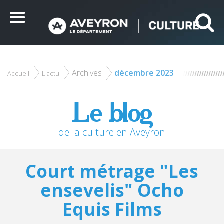
Panneau de gestion des cookies
Ce site utilise des cookies et vous donne le contrôle sur
ceux que vous souhaitez activer
Menu
Tout accepter
Tout refuser
Personnaliser
Archives
décembre 2023
Accueil
L'actu
Le blog
de la culture en Aveyron
Court métrage "Les
ensevelis" Ocho
Equis Films