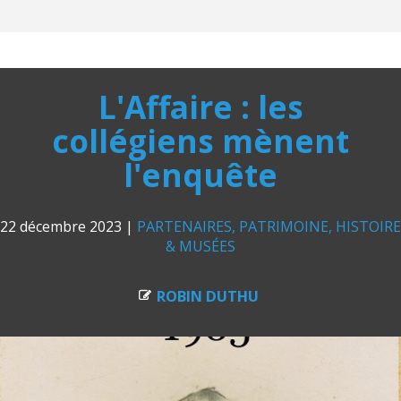
L'Affaire : les
collégiens mènent
l'enquête
22 décembre 2023
|
PARTENAIRES
PATRIMOINE, HISTOIRE
& MUSÉES
ROBIN DUTHU