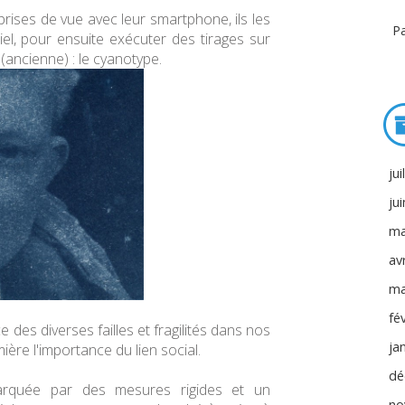
prises de vue avec leur smartphone, ils les
Pa
ciel, pour ensuite exécuter des tirages sur
(ancienne) : le cyanotype.
jui
ju
ma
avr
ma
fé
ce des diverses failles et fragilités dans nos
ja
ère l'importance du lien social.
dé
 marquée par des mesures rigides et un
no