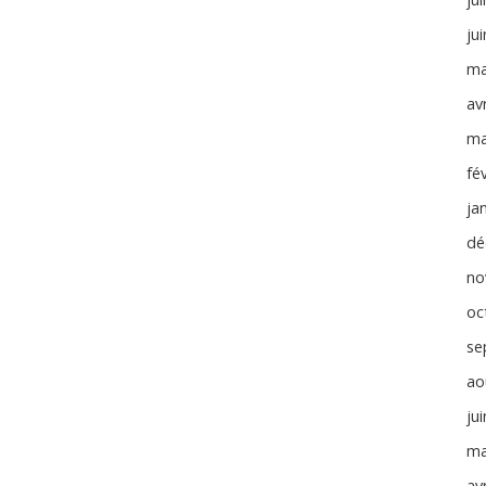
ju
ma
avr
ma
fé
ja
dé
no
oc
se
ao
ju
ma
avr