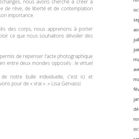
échanges, nous avons cherché à créer à
e de rêve, de liberté et de contemplation
oc
 son importance.
se
rès des corps, nous apprenons à porter
ao
oisir ce que nous souhaitons dévoiler des
jui
ju
permis de repenser l'acte photographique
ma
en entre deux mondes opposés : le virtuel
avr
e notre bulle individuelle, c'est ici et
ma
ns pour de « vrai ». » Lisa Gervassi
fé
ja
dé
no
oc
se