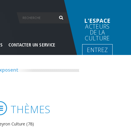
L'ESPACE
ACTEURS
DE LA
CULTURE
ES
CONTACTER UN SERVICE
ENTREZ
’exposent
THÈMES
eyron Culture (78)