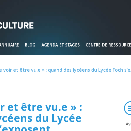
ux que vous souhaitez activer
ANNUAIRE
BLOG
AGENDA ET STAGES
CENTRE DE RESSOURC
se voir et être vu.e » : quand des lycéens du Lycée Foch s
r et être vu.e » :
ycéens du Lycée
Av
s’exposent