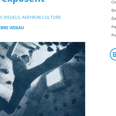
Co
En
S VISUELS
,
AVEYRON CULTURE
Év
Pa
ERRE VIDEAU
Po