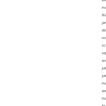
ma
fé
ja
dé
no
oc
se
ao
jui
ju
ma
avr
ma
fé