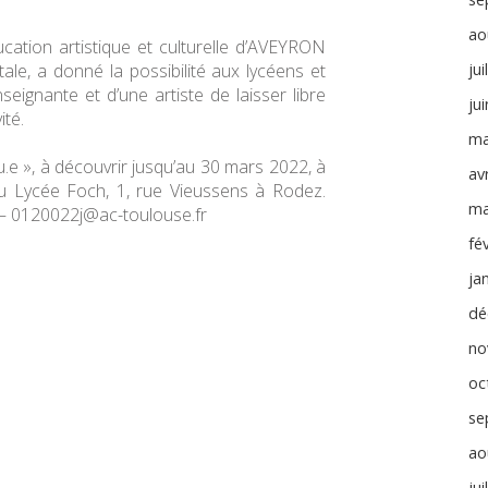
ao
ducation artistique et culturelle d’AVEYRON
e, a donné la possibilité aux lycéens et
jui
nseignante et d’une artiste de laisser libre
ju
ité.
ma
vu.e », à découvrir jusqu’au 30 mars 2022, à
avr
 du Lycée Foch, 1, rue Vieussens à Rodez.
ma
 – 0120022j@ac-toulouse.fr
fé
ja
dé
no
oc
se
ao
jui