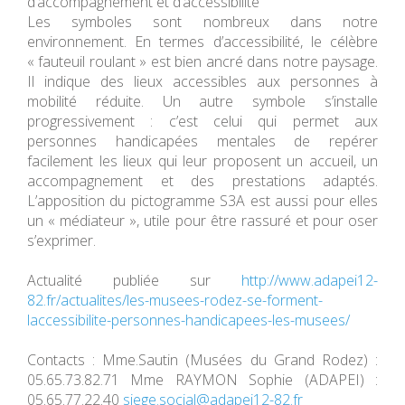
d’accompagnement et d’accessibilité
Les symboles sont nombreux dans notre
environnement. En termes d’accessibilité, le célèbre
« fauteuil roulant » est bien ancré dans notre paysage.
Il indique des lieux accessibles aux personnes à
mobilité réduite. Un autre symbole s’installe
progressivement : c’est celui qui permet aux
personnes handicapées mentales de repérer
facilement les lieux qui leur proposent un accueil, un
accompagnement et des prestations adaptés.
L’apposition du pictogramme S3A est aussi pour elles
un « médiateur », utile pour être rassuré et pour oser
s’exprimer.
Actualité publiée sur
http://www.adapei12-
82.fr/actualites/les-musees-rodez-se-forment-
laccessibilite-personnes-handicapees-les-musees/
Contacts : Mme.Sautin (Musées du Grand Rodez) :
05.65.73.82.71 Mme RAYMON Sophie (ADAPEI) :
05.65.77.22.40
siege.social@adapei12-82.fr