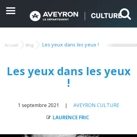
Panneau de gestion des cookies
Ce site utilise des cookies et vous donne le contrôle sur
ceux que vous souhaitez activer
Menu
Tout accepter
Tout refuser
Personnaliser
Les yeux dans les yeux !
Accueil
Blog
Vous
êtes
ici
Les yeux dans les yeux
!
1 septembre 2021
AVEYRON CULTURE
LAURENCE FRIC