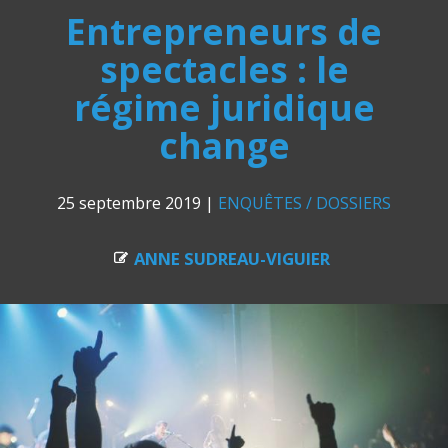
Entrepreneurs de
spectacles : le
régime juridique
change
25 septembre 2019
|
ENQUÊTES / DOSSIERS
ANNE SUDREAU-VIGUIER