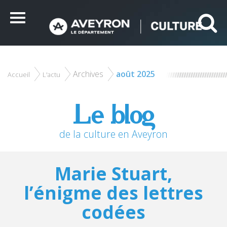
Panneau de gestion des cookies
Ce site utilise des cookies et vous donne le contrôle sur
ceux que vous souhaitez activer
Menu
Tout accepter
Tout refuser
Personnaliser
Archives
août 2025
Accueil
L'actu
Le blog
de la culture en Aveyron
Marie Stuart,
l’énigme des lettres
codées