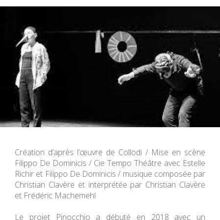
Création d’après l’œuvre de Collodi / Mise en scène
Filippo De Dominicis / Cie Tempo Théâtre avec Estelle
Richir et Filippo De Dominicis / musique composée par
Christian Clavère et interprétée par Christian Clavère
et Frédéric Machemehl
Le projet Pinocchio a débuté en 2018 avec un