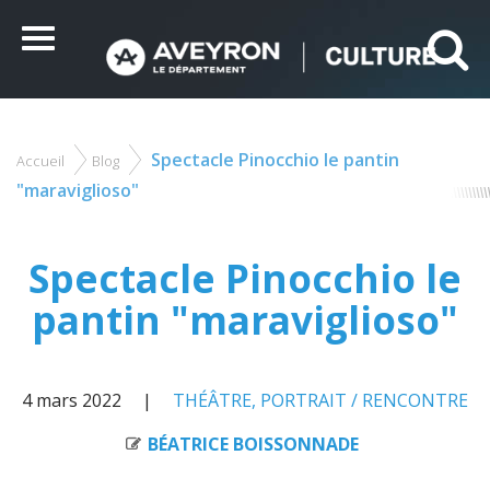
Panneau de gestion des cookies
Ce site utilise des cookies et vous donne le contrôle sur
ceux que vous souhaitez activer
Menu
Tout accepter
Tout refuser
Personnaliser
Spectacle Pinocchio le pantin
Accueil
Blog
Vous
êtes
"maraviglioso"
ici
Spectacle Pinocchio le
pantin "maraviglioso"
4 mars 2022
THÉÂTRE
,
PORTRAIT / RENCONTRE
BÉATRICE BOISSONNADE