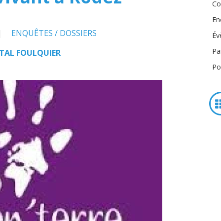
Co
En
ENQUÊTES / DOSSIERS
Év
Pa
TAL FOULQUIER
Po