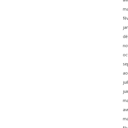
ma
fé
ja
dé
no
oc
se
ao
jui
ju
ma
avr
ma
fé