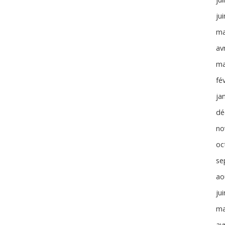
ju
ma
avr
ma
fé
ja
dé
no
oc
se
ao
ju
ma
avr