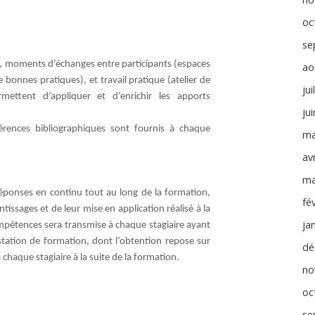
oc
se
s, moments d’échanges entre participants (espaces
ao
 bonnes pratiques), et travail pratique (atelier de
jui
mettent d’appliquer et d’enrichir les apports
ju
érences bibliographiques sont fournis à chaque
ma
avr
ma
réponses en continu tout au long de la formation,
fé
tissages et de leur mise en application réalisé à la
ja
ompétences sera transmise à chaque stagiaire ayant
estation de formation, dont l’obtention repose sur
dé
 chaque stagiaire à la suite de la formation.
no
oc
se