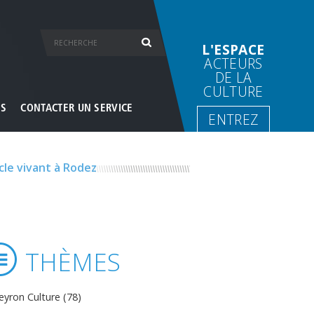
L'ESPACE
ACTEURS
DE LA
CULTURE
ES
CONTACTER UN SERVICE
ENTREZ
cle vivant à Rodez
THÈMES
eyron Culture (78)