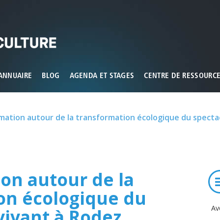
ux que vous souhaitez activer
ANNUAIRE
BLOG
AGENDA ET STAGES
CENTRE DE RESSOURC
mation autour de la transformation écologique du specta
on autour de la
on écologique du
Av
vivant à Rodez