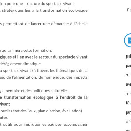
’action pour une structure du spectacle vivant
Pa
t stratégiques liés à la transformation écologique
es permettant de lancer une démarche à l’échelle
e qui animera cette formation.
jui
iques et lien avec le secteur du spectacle vivant
u dérèglement climatique
ju
u spectacle vivant (à travers les thématiques de la
ma
rgie, de l’alimentation, du numérique, des impacts
avr
glementaire et des politiques culturelles
ma
 transformation écologique à l’endroit de la
fé
vivant
tils (état des lieux, plan d’action, évaluation)
ja
antes
dé
t outils pour impliquer les équipes, accompagner
no