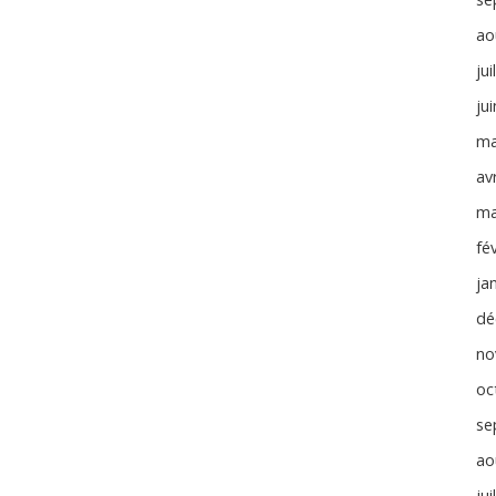
ao
jui
ju
ma
avr
ma
fé
ja
dé
no
oc
se
ao
jui