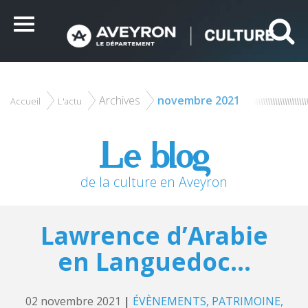
Panneau de gestion des cookies
Ce site utilise des cookies et vous donne le contrôle sur
ceux que vous souhaitez activer
Menu
Tout accepter
Tout refuser
Personnaliser
Archives
novembre 2021
Accueil
L'actu
Le blog
de la culture en Aveyron
Lawrence d’Arabie
en Languedoc…
02 novembre 2021
|
ÉVÈNEMENTS
PATRIMOINE,