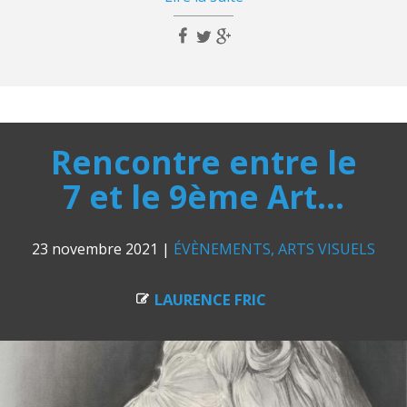
Rencontre entre le
7 et le 9ème Art…
23 novembre 2021
|
ÉVÈNEMENTS
ARTS VISUELS
LAURENCE FRIC