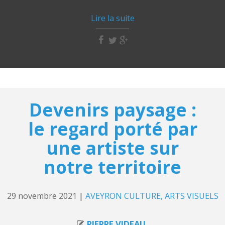
Lire la suite
Devenirs paysage :
le regard porté par
une artiste sur
notre territoire
29 novembre 2021
|
AVEYRON CULTURE
ARTS VISUELS
PIERRE VIDEAU