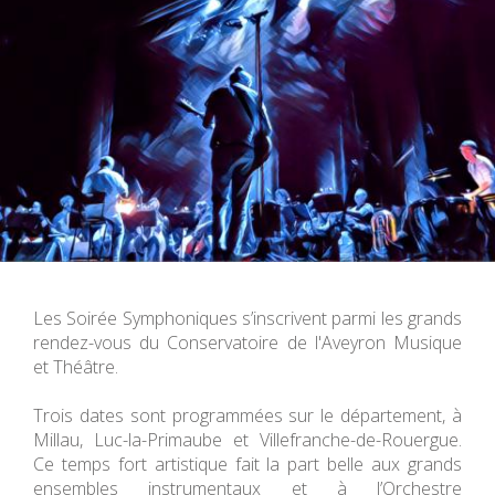
Les Soirée Symphoniques s’inscrivent parmi les grands
rendez-vous du Conservatoire de l'Aveyron Musique
et Théâtre.
Trois dates sont programmées sur le département, à
Millau, Luc-la-Primaube et Villefranche-de-Rouergue.
Ce temps fort artistique fait la part belle aux grands
ensembles instrumentaux et à l’Orchestre