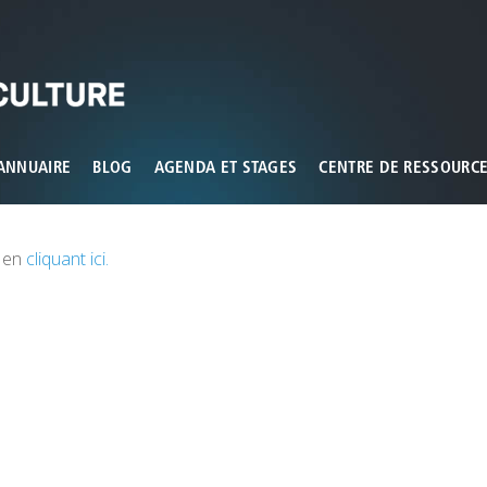
ux que vous souhaitez activer
ANNUAIRE
BLOG
AGENDA ET STAGES
CENTRE DE RESSOURC
s en
cliquant ici.