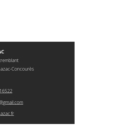
AC
tremblant
bazac-Concourès
16522
@gmail.com
azac.fr