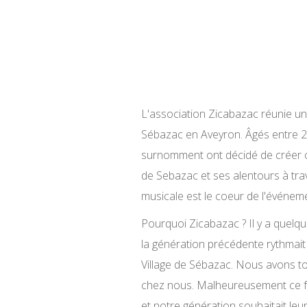
L'association Zicabazac réunie une
Sébazac en Aveyron. Âgés entre 20
surnomment ont décidé de créer ce
de Sebazac et ses alentours à tra
musicale est le coeur de l'événem
Pourquoi Zicabazac ? Il y a quelq
la génération précédente rythmait
Village de Sébazac. Nous avons to
chez nous. Malheureusement ce fes
et notre génération souhaitait l