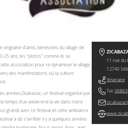
 vingtaine d'amis, bénévoles du village de
ZICABAZ
-25 ans, les "plotos" comme ils se
11 rue du 
tte association pour re-dynamiser le village
12740 Sé
vers des manifestations où la culture
Itineraire
ent.
Tel.
06863
ues années,Skabazac, un festival organisé par
 le temps d'un week-end la vie dans notre
zicabazac
us grandi avec ce festival et cette ambiance
www.zicab
tival a dû s'arrêter il y a quelques années
eur rendre hommage. Nous avons donc, avec