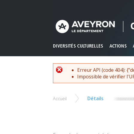
Panneau de gestion des cookies
Ce site utilise des cookies et vous donne le contrôle sur ce
Tout accepter
Tout refuser
Personnaliser
DIVERSITÉS CULTURELLES
ACTIONS
Message
Erreur API (code 404): {
d'erreur
Impossible de vérifier l'
Vous
Détails
Accueil
êtes
ici