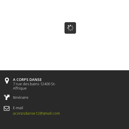
A CORPS DANSE
7 rue des bains 12400 St-
Affrique
Itinéraire
E-mail
acorpsdanse12@gmail.com