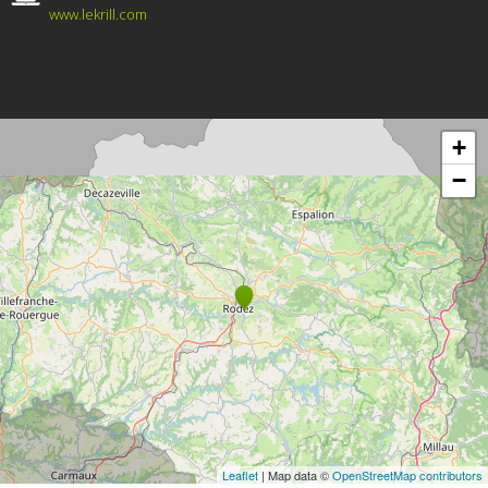
www.lekrill.com
+
−
Leaflet
| Map data ©
OpenStreetMap contributors