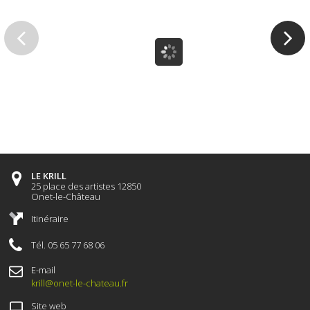
LE KRILL
25 place des artistes 12850
Onet-le-Château
Itinéraire
Tél. 05 65 77 68 06
E-mail
krill@onet-le-chateau.fr
Site web