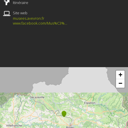
Itinéraire
Site web
musees.aveyron.fr
www.facebook.com/Mus%C3%A9es-d%C3%A9partementaux-Salles-la-Source-Montrozier-Espalion-111338317304626/
+
−