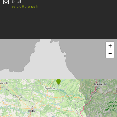
E-mail
serc.o@orange.fr
+
−