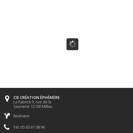
CIE CRÉATION ÉPHÉMÈRE
La Fabrick 9, rue de la
Saunerie 12100 Millau
Itinéraire
Tél. 05 65 61 08 96