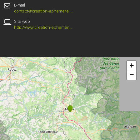
E-mail
contact@creation-ephemere.com
Site web
http://www.creation-ephemere.com/
+
−