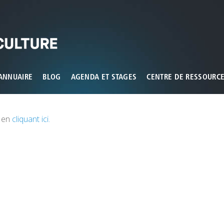
ux que vous souhaitez activer
ANNUAIRE
BLOG
AGENDA ET STAGES
CENTRE DE RESSOURC
s en
cliquant ici.