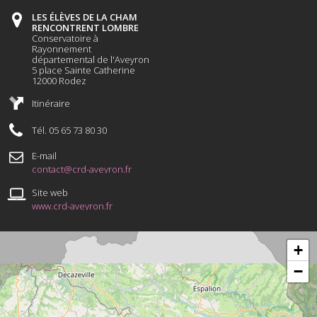
LES ÉLÈVES DE LA CHAM
RENCONTRENT LOMBRE
Conservatoire à
Rayonnement
départemental de l'Aveyron
5 place Sainte Catherine
12000 Rodez
Itinéraire
Tél. 05 65 73 80 30
E-mail
contact@crd-aveyron.fr
Site web
www.crd-aveyron.fr
+
−