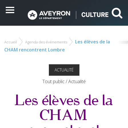
Panneau de gestion des cookies
Ce site utilise des cookies et vous donne le contrôle sur
CONSERVATOIRE À RAYONNEMENT DÉPARTEMENTAL DE
ceux que vous souhaitez activer
L'AVEYRON
Menu
Tout accepter
Tout refuser
Personnaliser
Les élèves de la
Accueil
Agenda des évènements
CHAM rencontrent Lombre
ACTUALITÉ
Tout public / Actualité
Les élèves de la
CHAM